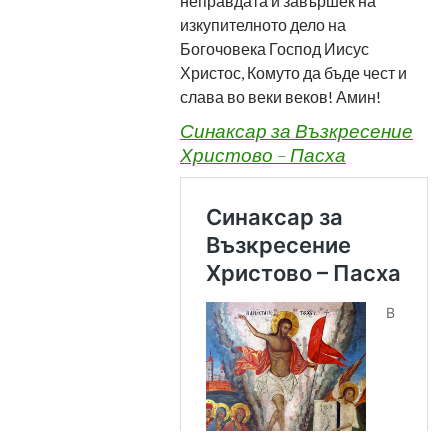
неправдата и завършек на
изкупителното дело на
Богочовека Господ Иисус
Христос, Комуто да бъде чест и
слава во веки веков! Амин!
Синаксар за Възкресение
Христово – Пасха