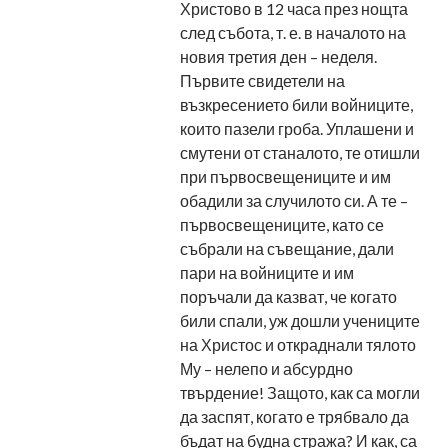
Христово в 12 часа през нощта
след събота, т. е. в началото на
новия третия ден – неделя.
Първите свидетели на
възкресението били войниците,
които пазели гроба. Уплашени и
смутени от станалото, те отишли
при първосвещениците и им
обадили за случилото си. А те –
първосвещениците, като се
събрали на съвещание, дали
пари на войниците и им
поръчали да казват, че когато
били спали, уж дошли учениците
на Христос и откраднали тялото
Му – нелепо и абсурдно
твърдение! Защото, как са могли
да заспят, когато е трябвало да
бъдат на будна стража? И как, са