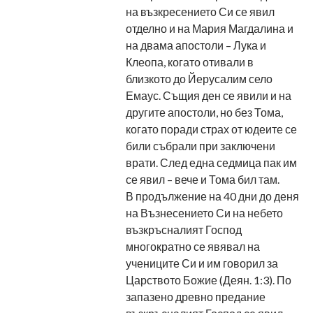
на възкресението Си се явил
отделно и на Мария Магдалина и
на двама апостоли – Лука и
Клеопа, когато отивали в
близкото до Йерусалим село
Емаус. Същия ден се явили и на
другите апостоли, но без Тома,
когато поради страх от юдеите се
били събрали при заключени
врати. След една седмица пак им
се явил – вече и Тома бил там.
В продължение на 40 дни до деня
на Възнесението Си на небето
възкръсналият Господ
многократно се явявал на
учениците Си и им говорил за
Царството Божие (Деян. 1:3). По
запазено древно предание