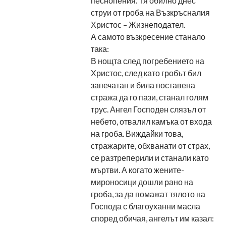
песнопения. Тя обилно днес
струи от гроба на Възкръсналия
Христос – Жизнеподател.
А самото възкресение станало
така:
В нощта след погребението на
Христос, след като гробът бил
запечатан и била поставена
стража да го пази, станал голям
трус. Ангел Господен слязъл от
небето, отвалил камъка от входа
на гроба. Виждайки това,
стражарите, обхванати от страх,
се разтреперили и станали като
мъртви. А когато жените-
мироносици дошли рано на
гроба, за да помажат тялото на
Господа с благоуханни масла
според обичая, ангелът им казал: