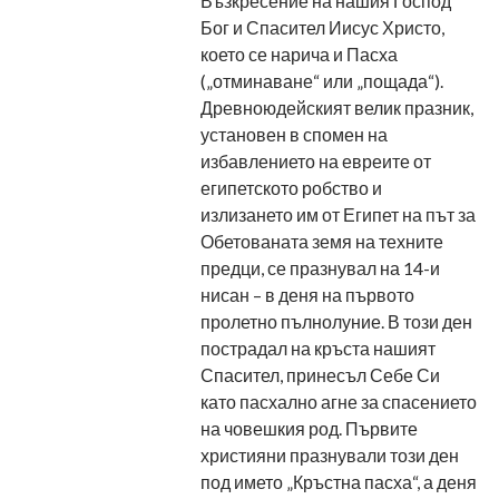
Възкресение на нашия Господ
Бог и Спасител Иисус Христо,
което се нарича и Пасха
(„отминаване“ или „пощада“).
Древноюдейският велик празник,
установен в спомен на
избавлението на евреите от
египетското робство и
излизането им от Египет на път за
Обетованата земя на техните
предци, се празнувал на 14-и
нисан – в деня на първото
пролетно пълнолуние. В този ден
пострадал на кръста нашият
Спасител, принесъл Себе Си
като пасхално агне за спасението
на човешкия род. Първите
християни празнували този ден
под името „Кръстна пасха“, а деня