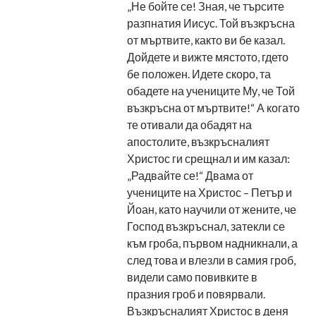
„Не бойте се! Зная, че търсите
разпнатия Иисус. Той възкръсна
от мъртвите, както ви бе казал.
Дойдете и вижте мястото, гдето
бе положен. Идете скоро, та
обадете на учениците Му, че Той
възкръсна от мъртвите!“ А когато
те отивали да обадят на
апостолите, възкръсналият
Христос ги срещнал и им казал:
„Радвайте се!“ Двама от
учениците на Христос – Петър и
Йоан, като научили от жените, че
Господ възкръснал, затекли се
към гроба, първом надникнали, а
след това и влезли в самия гроб,
видели само повивките в
празния гроб и повярвали.
Възкръсналият Христос в деня