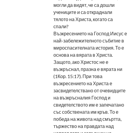
могли да видят, че са дошли
учениците и са откраднали
тялото на Христа, когато са
спали?
Възкресението на Господ Иисус е
най-забележителното събитие в
мироспасителната история. То е
основа на вярата в Христа.
Защото, ако Христос не е
възкръснал, празна е вярата ни
(1Кор. 15:17). При това
възкресението на Христа е
засвидетелствано от очевидците
на възкръсналия Господ и
свидетелството им е запечатано
със собствената им кръв. То е
победа на живота над смъртта,
тържество на правдата над