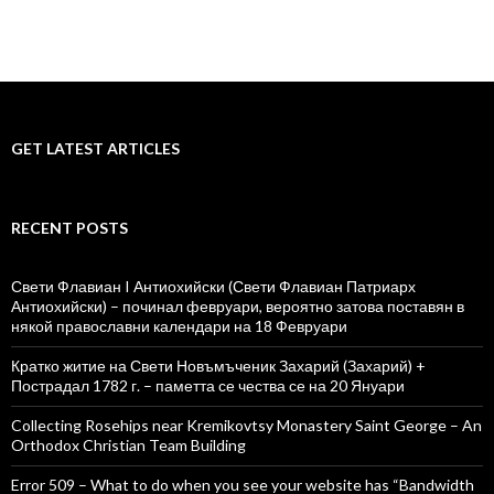
GET LATEST ARTICLES
RECENT POSTS
Свети Флавиан I Антиохийски (Свети Флавиан Патриарх
Антиохийски) – починал февруари, вероятно затова поставян в
някой православни календари на 18 Февруари
Кратко житие на Свети Новъмъченик Захарий (Захарий) +
Пострадал 1782 г. – паметта се чества се на 20 Януари
Collecting Rosehips near Kremikovtsy Monastery Saint George – An
Orthodox Christian Team Building
Error 509 – What to do when you see your website has “Bandwidth