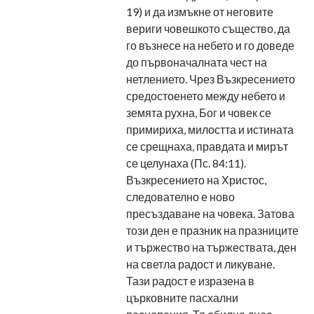
19) и да измъкне от неговите
вериги човешкото същество, да
го възнесе на небето и го доведе
до първоначалната чест на
нетлението. Чрез Възкресението
средостоенето между небето и
земята рухна, Бог и човек се
примириха, милостта и истината
се срещнаха, правдата и мирът
се целунаха (Пс. 84:11).
Възкресението на Христос,
следователно е ново
пресъздаване на човека. Затова
този ден е празник на празниците
и тържество на тържествата, ден
на светла радост и ликуване.
Тази радост е изразена в
църковните пасхални