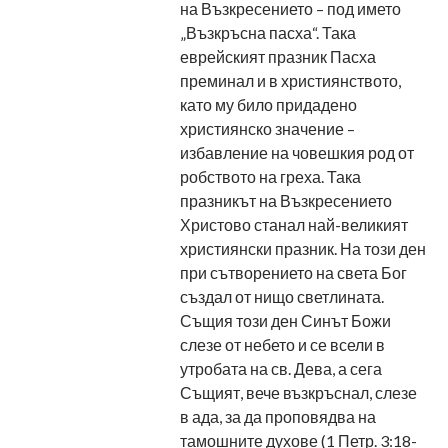
на Възкресението – под името
„Възкръсна пасха“. Така
еврейският празник Пасха
преминал и в християнството,
като му било придадено
християнско значение –
избавление на човешкия род от
робството на греха. Така
празникът на Възкресението
Христово станал най-великият
християнски празник. На този ден
при сътворението на света Бог
създал от нищо светлината.
Същия този ден Синът Божи
слезе от небето и се всели в
утробата на св. Дева, а сега
Същият, вече възкръснал, слезе
в ада, за да проповядва на
тамошните духове (1 Петр. 3:18-