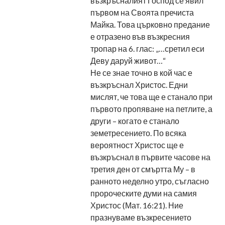
възкръсналият Господ се явил
първом на Своята пречиста
Майка. Това църковно предание
е отразено във възкресния
тропар на 6. глас: „…сретил еси
Деву даруй живот…“
Не се знае точно в кой час е
възкръснал Христос. Едни
мислят, че това ще е станало при
първото пропяване на петлите, а
други – когато е станало
земетресението. По всяка
вероятност Христос ще е
възкръснал в първите часове на
третия ден от смъртта Му – в
ранното неделно утро, съгласно
пророческите думи на самия
Христос (Мат. 16:21). Ние
празнуваме възкресението