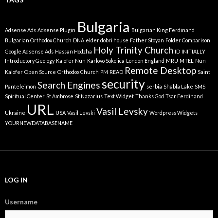
Bulgaria
Adsense Ads
Adsense Plugin
Bulgarian King Ferdinand
Bulgarian Orthodox Church
DNA
elder dobri house
Father Stoyan
Folder Comparison
Holy Trinity Church
Google Adsense Ads
Hassan Hodzha
ID
INITIALLY
Introductory Geology
Kalofer Nun
Karlovo Sokolica
London England
MRU
MTEL
Nun
Remote Desktop
Kalofer
Open Source
Orthodox Church
PM
READ
Saint
security
Search Engines
Panteleimon
serbia
Shabla Lake
SMS
Spiritual Center
St Ambrose
St Nazarius
Text Widget
Thanks God
Tsar Ferdinand
URL
Vasil Levsky
Ukraine
USA
Vasil Levski
Wordpress Widgets
YOURNEWDATABASENAME
LOG IN
Username