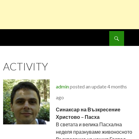
Search
SKIP
TO
CONTENT
ACTIVITY
admin
posted an update
4 months
ago
Синаксар на Възкресение
Христово – Пасха
В светата и велика Пасхална
неделя празнуваме живоносното